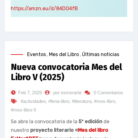
https://amzn.eu/d/84DO4fB
Eventos
,
Mes del Libro
,
Últimas noticias
Nueva convocatoria Mes del
Libro V (2025)
Feb 7, 2025
por esmerarte
0 Comentarios
#actividades
,
#feria-libro
,
#literatura
,
#mes-libro
,
#mes-libro-5
Se abre la convocatoria de la
5ª edición
de
nuestro
proyecto literario «
Mes del libro