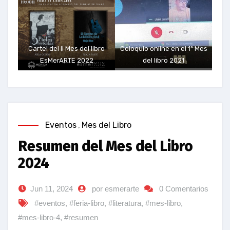
Cartel del II Mes del libro
Coloquio online en el 1º Mes
EsMerARTE 2022
del libro 2021
Eventos
,
Mes del Libro
Resumen del Mes del Libro
2024
Jun 11, 2024
por esmerarte
0 Comentarios
#eventos
,
#feria-libro
,
#literatura
,
#mes-libro
,
#mes-libro-4
,
#resumen