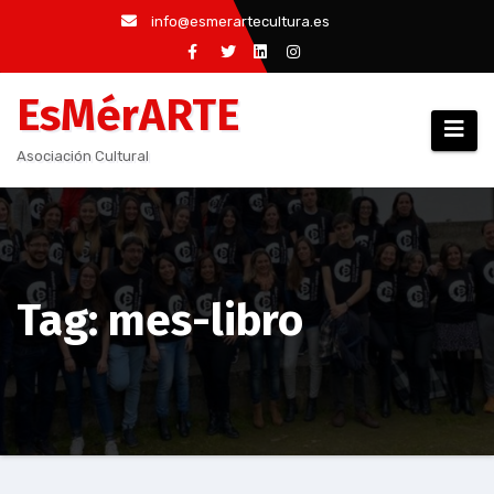
Saltar
info@esmerartecultura.es
al
contenido
EsMérARTE
Asociación Cultural
Tag: mes-libro