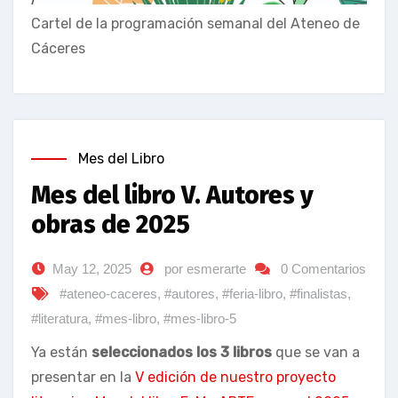
Cartel de la programación semanal del Ateneo de
Cáceres
Mes del Libro
Mes del libro V. Autores y
obras de 2025
May 12, 2025
por esmerarte
0 Comentarios
#ateneo-caceres
,
#autores
,
#feria-libro
,
#finalistas
,
#literatura
,
#mes-libro
,
#mes-libro-5
Ya están
seleccionados los 3 libros
que se van a
presentar en la
V edición de nuestro proyecto