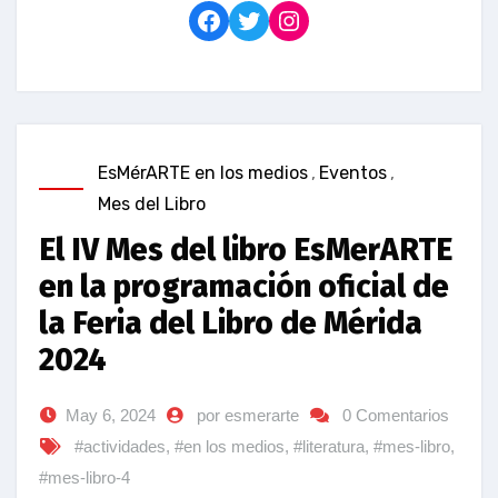
Facebook
Twitter
Instagram
EsMérARTE en los medios
,
Eventos
,
Mes del Libro
El IV Mes del libro EsMerARTE
en la programación oficial de
la Feria del Libro de Mérida
2024
May 6, 2024
por esmerarte
0 Comentarios
#actividades
,
#en los medios
,
#literatura
,
#mes-libro
,
#mes-libro-4