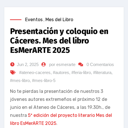
Eventos
,
Mes del Libro
Presentación y coloquio en
Cáceres. Mes del libro
EsMerARTE 2025
Jun 2, 2025
por esmerarte
0 Comentarios
#ateneo-caceres
,
#autores
,
#feria-libro
,
#literatura
,
#mes-libro
,
#mes-libro-5
No te pierdas la presentación de nuestros 3
jóvenes autores extremeños el próximo 12 de
junio en el Ateneo de Cáceres, a las 19.30h., de
nuestra
5ª edición del proyecto literario Mes del
libro EsMerARTE 2025
.