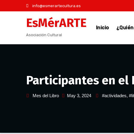
Saltar
info@esmerartecultura.es
al
EsMérARTE
contenido
Inicio
¿Quié
Asociación Cultural
Participantes en el
Mes del Libro
May 3, 2024
#actividades
,
#l