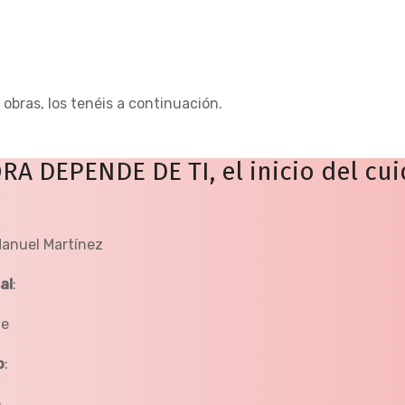
 obras, los tenéis a continuación.
RA DEPENDE DE TI, el inicio del cu
anuel Martínez
al
:
me
o
:
o