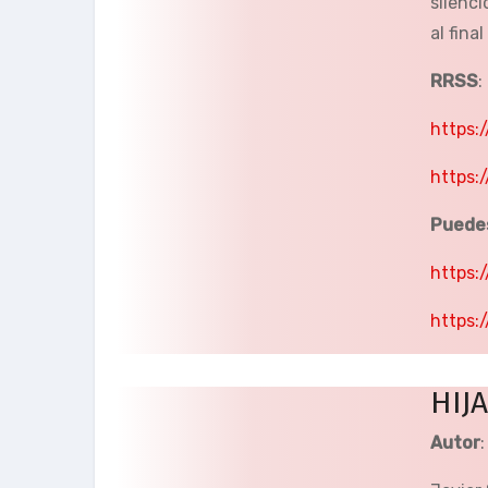
silenc
al fina
RRSS
:
https:
https:
Puede
https:
https
HIJA
Autor
: