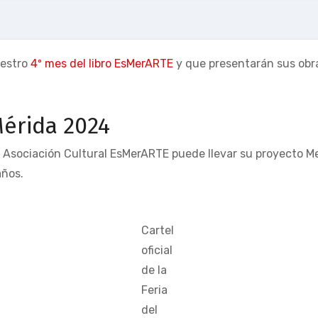
uestro
4º mes del libro EsMerARTE
y que presentarán sus obr
 Mérida 2024
 Asociación Cultural EsMerARTE puede llevar su proyecto Mes 
años.
Cartel
oficial
de la
Feria
del