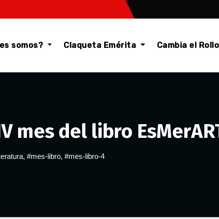
nes somos?
Claqueta Emérita
Cambia el Roll
 IV mes del libro EsMerA
iteratura
,
#mes-libro
,
#mes-libro-4