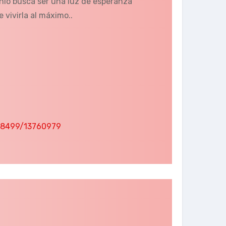
nio busca ser una luz de esperanza
e vivirla al máximo..
138499/13760979