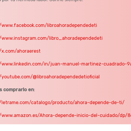
//www.facebook.com/libroahoradependedeti
//www.instagram.com/libro_ahoradependedeti
//x.com/ahoraerest
//www.linkedin.com/in/juan-manuel-martinez-cuadrado-9
//youtube.com/@libroahoradependedetioficial
s comprarlo en
:
//letrame.com/catalogo/producto/ahora-depende-de-ti/
//www.amazon.es/Ahora-depende-inicio-del-cuidado/dp/8