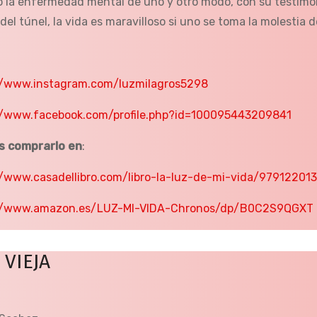
io la enfermedad mental de uno y otro modo, con su testimo
l del túnel, la vida es maravilloso si uno se toma la molestia d
//www.instagram.com/luzmilagros5298
//www.facebook.com/profile.php?id=100095443209841
s comprarlo en
:
//www.casadellibro.com/libro-la-luz-de-mi-vida/9791220
://www.amazon.es/LUZ-MI-VIDA-Chronos/dp/B0C2S9QGXT
 VIEJA