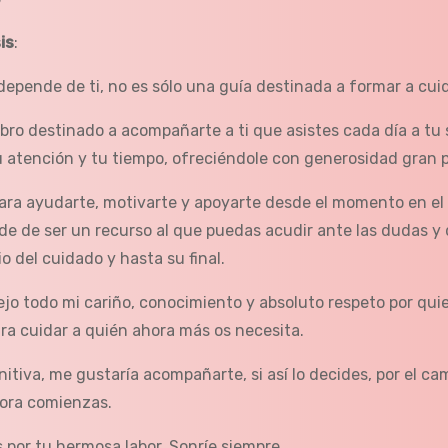
is
:
depende de ti, no es sólo una guía destinada a formar a cui
libro destinado a acompañarte a ti que asistes cada día a t
u atención y tu tiempo, ofreciéndole con generosidad gran p
ara ayudarte, motivarte y apoyarte desde el momento en el
de de ser un recurso al que puedas acudir ante las dudas y 
io del cuidado y hasta su final.
ejo todo mi cariño, conocimiento y absoluto respeto por qui
ara cuidar a quién ahora más os necesita.
nitiva, me gustaría acompañarte, si así lo decides, por el cam
ora comienzas.
 por tu hermosa labor. Sonríe siempre.