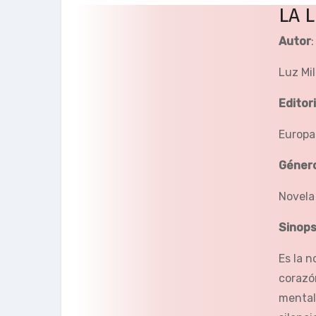
LA 
Autor
:
Luz Mi
Editori
Europa
Géner
Novela
Sinops
Es la 
corazó
mental 