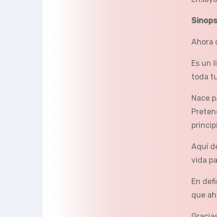
Sinops
Ahora 
Es un 
toda t
Nace p
Preten
princip
Aquí d
vida p
En defi
que ah
Gracias