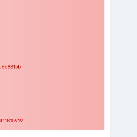
a6b831bb
411815919