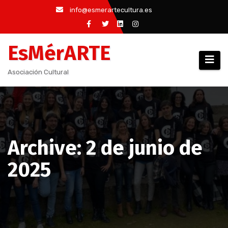
Saltar
info@esmerartecultura.es
al
contenido
EsMérARTE
Asociación Cultural
Archive: 2 de junio de
2025