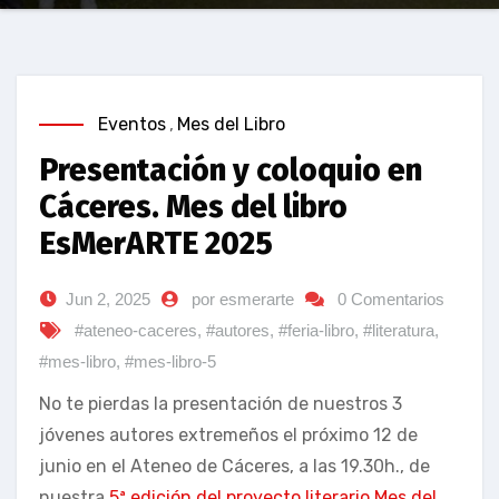
Eventos
,
Mes del Libro
Presentación y coloquio en
Cáceres. Mes del libro
EsMerARTE 2025
Jun 2, 2025
por esmerarte
0 Comentarios
#ateneo-caceres
,
#autores
,
#feria-libro
,
#literatura
,
#mes-libro
,
#mes-libro-5
No te pierdas la presentación de nuestros 3
jóvenes autores extremeños el próximo 12 de
junio en el Ateneo de Cáceres, a las 19.30h., de
nuestra
5ª edición del proyecto literario Mes del