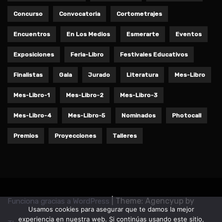
Concurso
Convocatoria
Cortometrajes
Encuentros
En Los Medios
Esmerarte
Eventos
Exposiciones
Feria-Libro
Festivales Educativos
Finalistas
Gala
Jurado
Literatura
Mes-Libro
Mes-Libro-1
Mes-Libro-2
Mes-Libro-3
Mes-Libro-4
Mes-Libro-5
Nominados
Photocall
Premios
Proyecciones
Talleres
|
Theme: Agencyup by
Funciona gracias a WordPress
Usamos cookies para asegurar que te damos la mejor
experiencia en nuestra web. Si continúas usando este sitio,