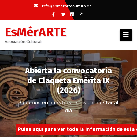
Saltar
info@esmerartecultura.es
al
contenido
EsMérARTE
Asociación Cultural
Abierta la convocatoria
de Claqueta Emérita IX
(2026)
Síguenos en nuestras redes para estar al
día
Pulsa aquí para ver toda la información de esta 