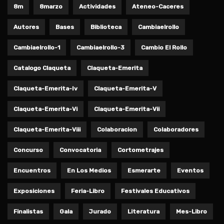
8m
8marzo
Actividades
Ateneo-Caceres
Autores
Bases
Biblioteca
Cambiaelrollo
Cambiaelrollo-1
Cambiaelrollo-3
Cambio El Rollo
Catalogo Claqueta
Claqueta-Emerita
Claqueta-Emerita-Iv
Claqueta-Emerita-V
Claqueta-Emerita-Vi
Claqueta-Emerita-Vii
Claqueta-Emerita-Viii
Colaboracion
Colaboradores
Concurso
Convocatoria
Cortometrajes
Encuentros
En Los Medios
Esmerarte
Eventos
Exposiciones
Feria-Libro
Festivales Educativos
Finalistas
Gala
Jurado
Literatura
Mes-Libro