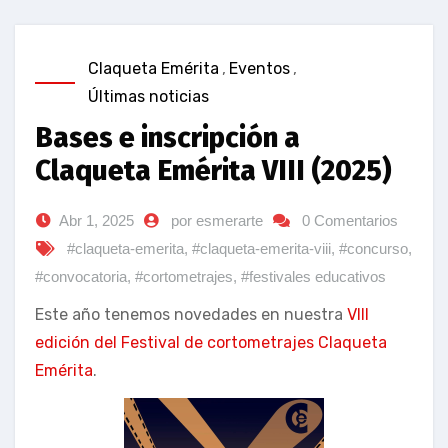
Claqueta Emérita
,
Eventos
,
Últimas noticias
Bases e inscripción a
Claqueta Emérita VIII (2025)
Abr 1, 2025
por esmerarte
0 Comentarios
#claqueta-emerita
,
#claqueta-emerita-viii
,
#concurso
,
#convocatoria
,
#cortometrajes
,
#festivales educativos
Este año tenemos novedades en nuestra
VIII
edición del Festival de cortometrajes Claqueta
Emérita
.