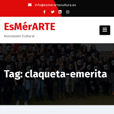
Saltar
info@esmerartecultura.es
al
contenido
EsMérARTE
Asociación Cultural
Tag: claqueta-emerita