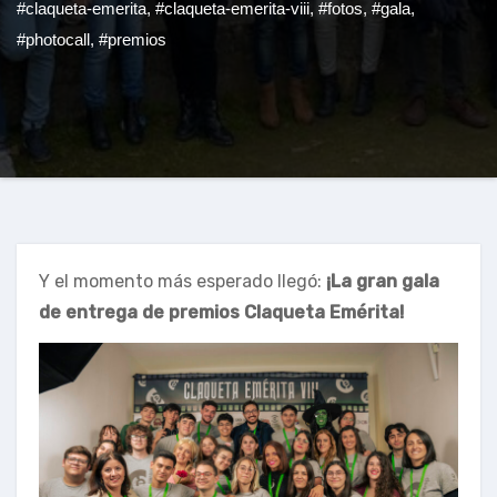
#claqueta-emerita
,
#claqueta-emerita-viii
,
#fotos
,
#gala
,
#photocall
,
#premios
Y el momento más esperado llegó:
¡La gran gala
de entrega de premios Claqueta Emérita!