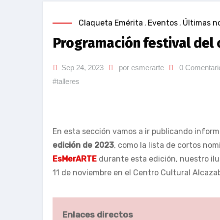
Claqueta Emérita
,
Eventos
,
Últimas no
Programación festival del
Sep 24, 2023
por esmerarte
0 Comentari
#talleres
En esta sección vamos a ir publicando infor
edición de 2023
, como la lista de cortos no
EsMerARTE
durante esta edición, nuestro ilu
11 de noviembre en el Centro Cultural Alcaza
Enlaces directos