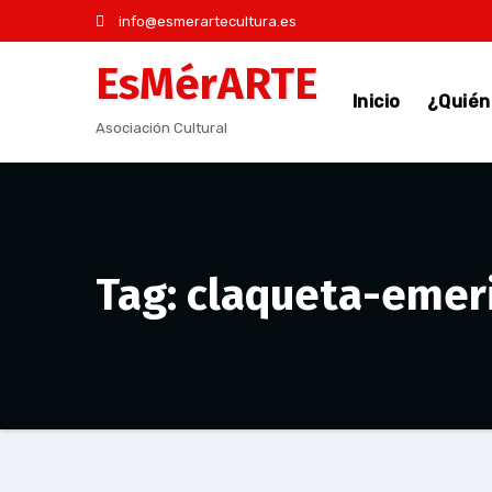
Saltar
info@esmerartecultura.es
al
EsMérARTE
contenido
Inicio
¿Quié
Asociación Cultural
Tag: claqueta-emer