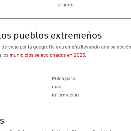
grande
 los pueblos extremeños
 de viaje por la geografía extremeña llevando una selecció
n los
municipios seleccionados en 2023
.
Pulsa para
más
información
as