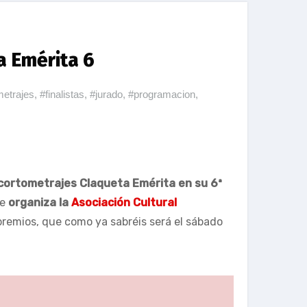
a Emérita 6
metrajes
,
#finalistas
,
#jurado
,
#programacion
,
 cortometrajes Claqueta Emérita en su 6ª
ue
organiza la
Asociación Cultural
 premios, que como ya sabréis será el sábado