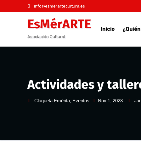
Saltar
info@esmerartecultura.es
al
EsMérARTE
contenido
Inicio
¿Quié
Asociación Cultural
Actividades y talle
Claqueta Emérita
,
Eventos
Nov 1, 2023
#ac