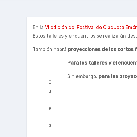
En la
VI edición del Festival de Claqueta Emér
Estos talleres y encuentros se realizarán des
También habrá
proyecciones de los cortos f
Para los talleres y el encue
¡
Sin embargo,
para las proyec
Q
u
i
e
r
o
ir