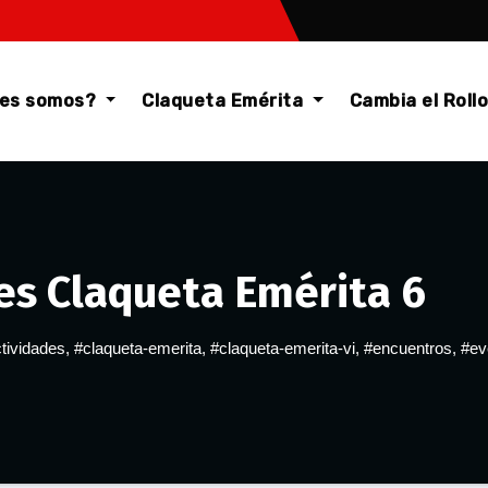
nes somos?
Claqueta Emérita
Cambia el Roll
res Claqueta Emérita 6
tividades
,
#claqueta-emerita
,
#claqueta-emerita-vi
,
#encuentros
,
#ev