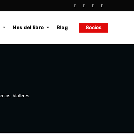
o
Mes del libro
Blog
Socios
entos
,
#talleres