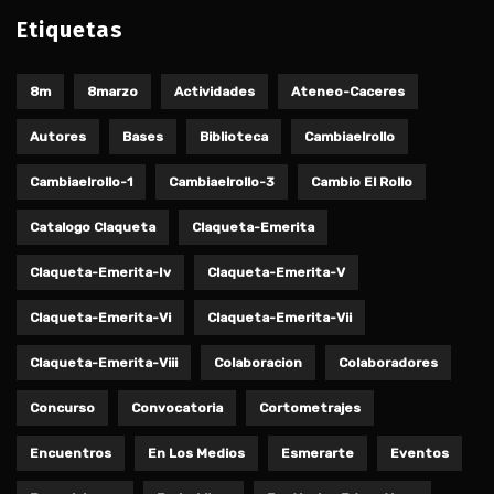
Etiquetas
8m
8marzo
Actividades
Ateneo-Caceres
Autores
Bases
Biblioteca
Cambiaelrollo
Cambiaelrollo-1
Cambiaelrollo-3
Cambio El Rollo
Catalogo Claqueta
Claqueta-Emerita
Claqueta-Emerita-Iv
Claqueta-Emerita-V
Claqueta-Emerita-Vi
Claqueta-Emerita-Vii
Claqueta-Emerita-Viii
Colaboracion
Colaboradores
Concurso
Convocatoria
Cortometrajes
Encuentros
En Los Medios
Esmerarte
Eventos