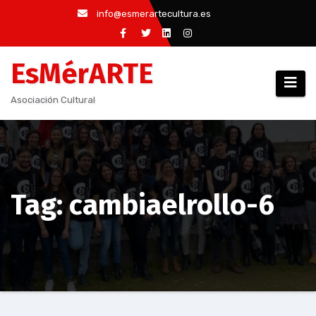
Saltar
info@esmerartecultura.es
al
contenido
EsMérARTE
Asociación Cultural
Tag: cambiaelrollo-6