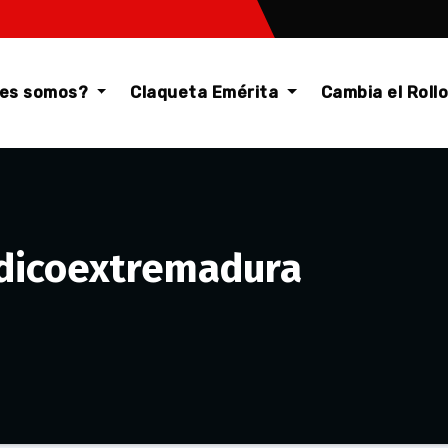
nes somos?
Claqueta Emérita
Cambia el Roll
odicoextremadura