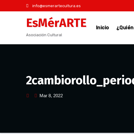
Saltar
info@esmerartecultura.es
al
EsMérARTE
contenido
Inicio
¿Quié
Asociación Cultural
2cambiorollo_peri
Mar 8, 2022