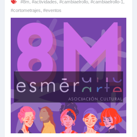
#8m
,
#actividades
,
#cambiaelrollo
,
#cambiaelrollo-1
,
#cortometrajes
,
#eventos