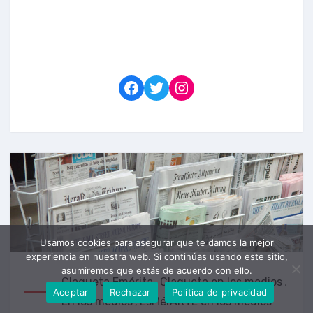
Facebook
Twitter
Instagram
Usamos cookies para asegurar que te damos la mejor
experiencia en nuestra web. Si continúas usando este sitio,
asumiremos que estás de acuerdo con ello.
Claqueta Emérita
,
Claqueta en los medios
,
Aceptar
Rechazar
Política de privacidad
En los medios
,
EsMérARTE en los medios