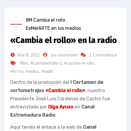
8M Cambia el rollo
,
EsMérARTE en los medios
«Cambia el rollo» en la radio
Mar 8, 2021
por esmerarte
1 Comentarios
#8m
,
#cambiaelrollo-1
,
#cambio el rollo
,
#en los medios
,
#radio
Dentro de la promoción del
I Certamen de
cortometrajes
«Cambia el rollo»
, nuestro
Presidente José Luis Cárdenas de Castro fue
entrevistado por
Olga Ayuso
en
Canal
Extremadura Radio
.
Aquí tenéis el enlace a la web de
Canal