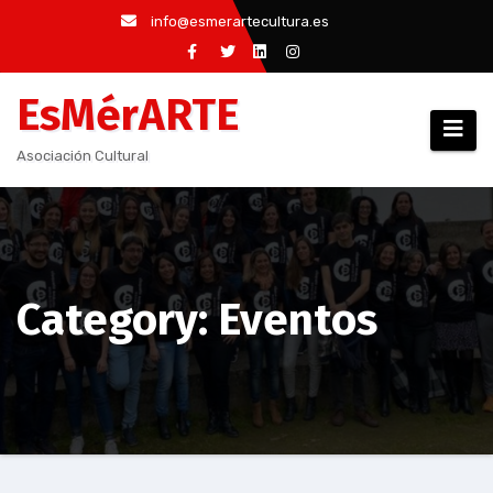
Saltar
info@esmerartecultura.es
al
contenido
EsMérARTE
Asociación Cultural
Category: Eventos