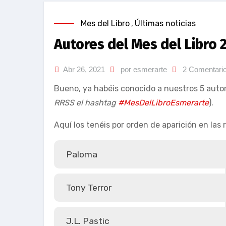
Mes del Libro
,
Últimas noticias
Autores del Mes del Libro 
Abr 26, 2021
por esmerarte
2 Comentari
Bueno, ya habéis conocido a nuestros 5 autor
RRSS el hashtag
#MesDelLibroEsmerarte
).
Aquí los tenéis por orden de aparición en las 
Paloma
Tony Terror
J.L. Pastic