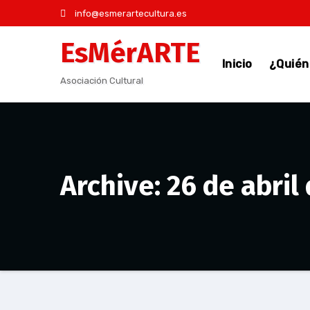
Saltar
info@esmerartecultura.es
al
EsMérARTE
contenido
Inicio
¿Quié
Asociación Cultural
Archive: 26 de abril