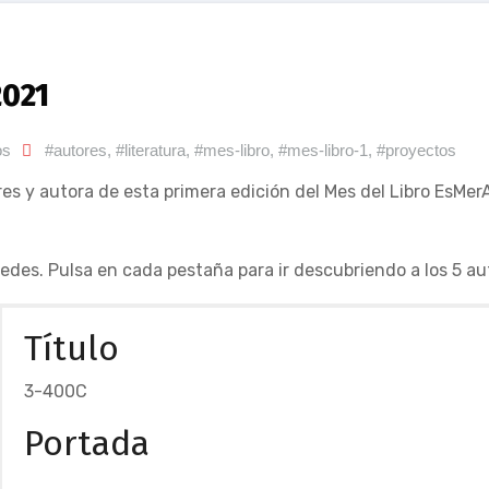
2021
os
#autores
,
#literatura
,
#mes-libro
,
#mes-libro-1
,
#proyectos
es y autora de esta primera edición del Mes del Libro EsMer
redes. Pulsa en cada pestaña para ir descubriendo a los 5 au
Título
3-400C
Portada