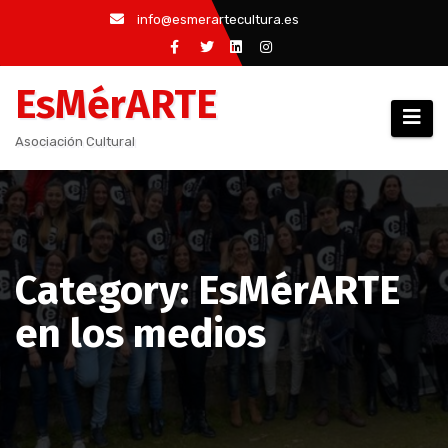
Saltar
info@esmerartecultura.es
al
contenido
EsMérARTE
Asociación Cultural
Category: EsMérARTE
en los medios