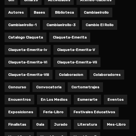
Autores
Bases
Biblioteca
Cambiaelrollo
Cambiaelrollo-1
Cambiaelrollo-3
Cambio El Rollo
Catalogo Claqueta
Claqueta-Emerita
Claqueta-Emerita-Iv
Claqueta-Emerita-V
Claqueta-Emerita-Vi
Claqueta-Emerita-Vii
Claqueta-Emerita-Viii
Colaboracion
Colaboradores
Concurso
Convocatoria
Cortometrajes
Encuentros
En Los Medios
Esmerarte
Eventos
Exposiciones
Feria-Libro
Festivales Educativos
Finalistas
Gala
Jurado
Literatura
Mes-Libro