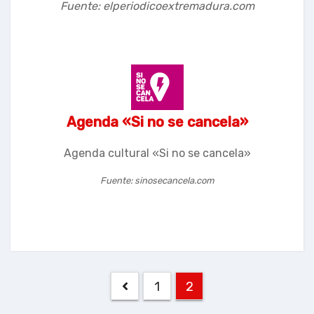
Fuente: elperiodicoextremadura.com
Agenda «Si no se cancela»
Agenda cultural «Si no se cancela»
Fuente: sinosecancela.com
Navegación
1
2
de