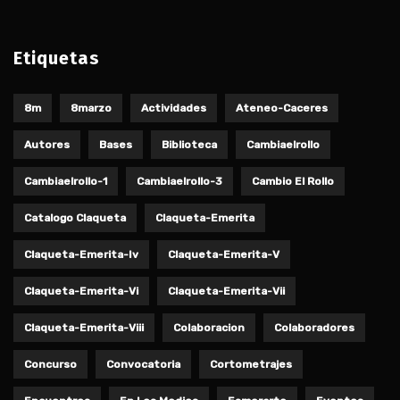
Etiquetas
8m
8marzo
Actividades
Ateneo-Caceres
Autores
Bases
Biblioteca
Cambiaelrollo
Cambiaelrollo-1
Cambiaelrollo-3
Cambio El Rollo
Catalogo Claqueta
Claqueta-Emerita
Claqueta-Emerita-Iv
Claqueta-Emerita-V
Claqueta-Emerita-Vi
Claqueta-Emerita-Vii
Claqueta-Emerita-Viii
Colaboracion
Colaboradores
Concurso
Convocatoria
Cortometrajes