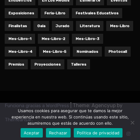
Encuentros
En Los Medios
Esmerarte
Eventos
Exposiciones
Feria-Libro
Festivales Educativos
Finalistas
Gala
Jurado
Literatura
Mes-Libro
Mes-Libro-1
Mes-Libro-2
Mes-Libro-3
Mes-Libro-4
Mes-Libro-5
Nominados
Photocall
Premios
Proyecciones
Talleres
|
Theme: Agencyup by
Funciona gracias a WordPress
Usamos cookies para asegurar que te damos la mejor
experiencia en nuestra web. Si continúas usando este sitio,
.
Themeansar
asumiremos que estás de acuerdo con ello.
Aceptar
Rechazar
Política de privacidad