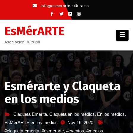
Saltar
info@esmerartecultura.es
al
contenido
EsMérARTE
Asociación Cultural
Esmérarte y Claqueta
en los medios
Claqueta Emérita
,
Claqueta en los medios
,
En los medios
,
EsMérARTE en los medios
Nov 16, 2020
#claqueta-emerita
,
#esmerarte
,
#eventos
,
#medios