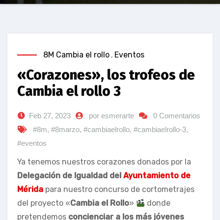
8M Cambia el rollo
,
Eventos
«Corazones», los trofeos de
Cambia el rollo 3
Feb 27, 2023
por esmerarte
0 Comentarios
#8m
,
#8marzo
,
#cambiaelrollo
,
#cambiaelrollo-3
,
#eventos
Ya tenemos nuestros corazones donados por la
Delegación de Igualdad del
Ayuntamiento de
Mérida
para nuestro concurso de cortometrajes
del proyecto «
Cambia el Rollo
»
donde
pretendemos
concienciar a los más jóvenes