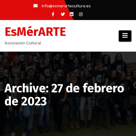
Saltar
info@esmerartecultura.es
al
contenido
EsMérARTE
Asociación Cultural
Archive: 27 de febrero
de 2023