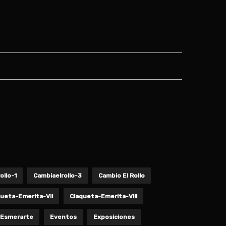
ollo-1
Cambiaelrollo-3
Cambio El Rollo
queta-Emerita-Vii
Claqueta-Emerita-Viii
Esmerarte
Eventos
Exposiciones