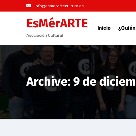
Saltar
info@esmerartecultura.es
al
EsMérARTE
contenido
Inicio
¿Quié
Asociación Cultural
Archive: 9 de dicie