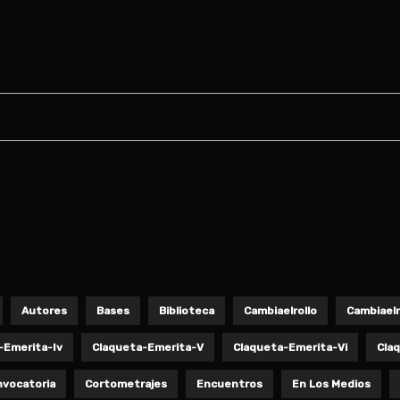
Autores
Bases
Biblioteca
Cambiaelrollo
Cambiaelr
-Emerita-Iv
Claqueta-Emerita-V
Claqueta-Emerita-Vi
Cla
vocatoria
Cortometrajes
Encuentros
En Los Medios