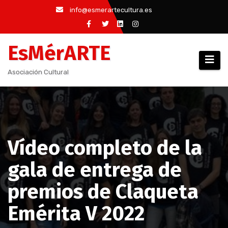
Saltar
info@esmerartecultura.es
al
contenido
EsMérARTE
Asociación Cultural
Vídeo completo de la
gala de entrega de
premios de Claqueta
Emérita V 2022