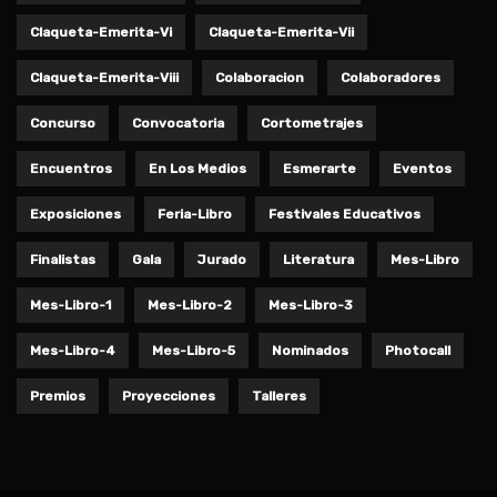
Claqueta-Emerita-Vi
Claqueta-Emerita-Vii
Claqueta-Emerita-Viii
Colaboracion
Colaboradores
Concurso
Convocatoria
Cortometrajes
Encuentros
En Los Medios
Esmerarte
Eventos
Exposiciones
Feria-Libro
Festivales Educativos
Finalistas
Gala
Jurado
Literatura
Mes-Libro
Mes-Libro-1
Mes-Libro-2
Mes-Libro-3
Mes-Libro-4
Mes-Libro-5
Nominados
Photocall
Premios
Proyecciones
Talleres