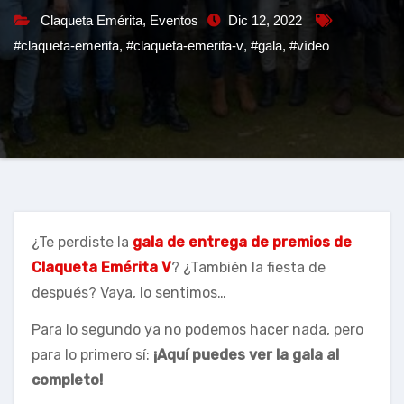
Claqueta Emérita
,
Eventos
Dic 12, 2022
#claqueta-emerita
,
#claqueta-emerita-v
,
#gala
,
#vídeo
¿Te perdiste la
gala de entrega de premios de
Claqueta Emérita V
? ¿También la fiesta de
después? Vaya, lo sentimos…
Para lo segundo ya no podemos hacer nada, pero
para lo primero sí:
¡Aquí puedes ver la gala al
completo!