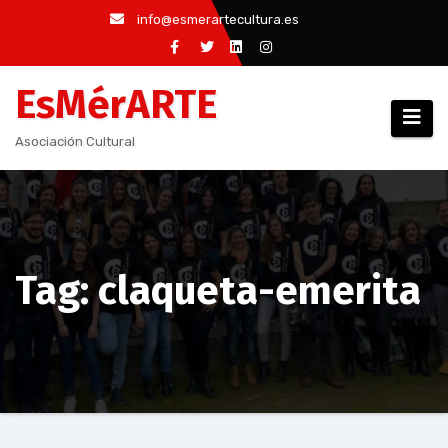
Saltar
info@esmerartecultura.es
al
contenido
EsMérARTE
Asociación Cultural
Tag: claqueta-emerita