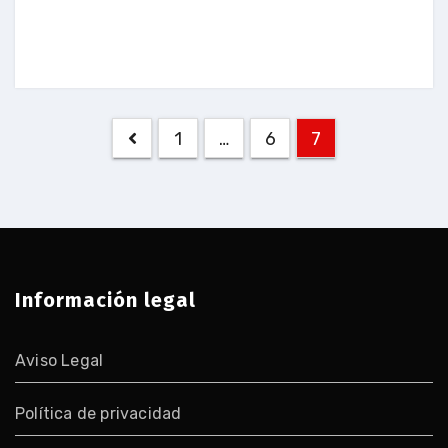
Navegación
1
…
6
7
de
entradas
Información legal
Aviso Legal
Política de privacidad