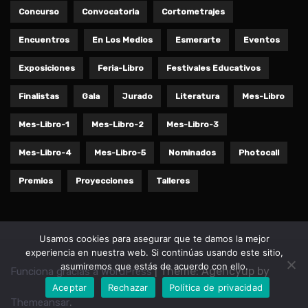
Concurso
Convocatoria
Cortometrajes
Encuentros
En Los Medios
Esmerarte
Eventos
Exposiciones
Feria-Libro
Festivales Educativos
Finalistas
Gala
Jurado
Literatura
Mes-Libro
Mes-Libro-1
Mes-Libro-2
Mes-Libro-3
Mes-Libro-4
Mes-Libro-5
Nominados
Photocall
Premios
Proyecciones
Talleres
Usamos cookies para asegurar que te damos la mejor
experiencia en nuestra web. Si continúas usando este sitio,
asumiremos que estás de acuerdo con ello.
|
Theme: Agencyup by
Funciona gracias a WordPress
Aceptar
Rechazar
Política de privacidad
.
Themeansar