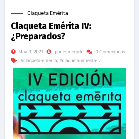
Claqueta Emérita
Claqueta Emérita IV:
¿Preparados?
May 3, 2021
por esmerarte
0 Comentarios
#claqueta-emerita
,
#claqueta-emerita-iv