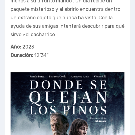
menos a su difunto marido . Un día recibe un
paquete misterioso y al abrirlo encuentra dentro
un extraño objeto que nunca ha visto. Con la
ayuda de sus amigas intentará descubrir para qué
sirve «el cacharrico
Año:
2023
Duración:
12´34″