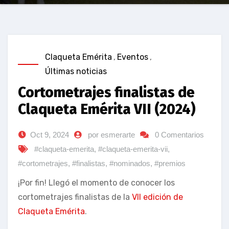
Claqueta Emérita
,
Eventos
,
Últimas noticias
Cortometrajes finalistas de
Claqueta Emérita VII (2024)
Oct 9, 2024
por esmerarte
0 Comentarios
#claqueta-emerita
,
#claqueta-emerita-vii
,
#cortometrajes
,
#finalistas
,
#nominados
,
#premios
¡Por fin! Llegó el momento de conocer los
cortometrajes finalistas de la
VII edición de
Claqueta Emérita
.