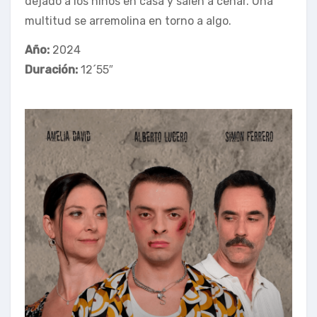
dejado a los niños en casa y salen a cenar. Una
multitud se arremolina en torno a algo.
Año:
2024
Duración:
12´55″