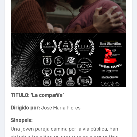
TITULO: ‘La compañía’
Dirigido por:
José María Flores
Sinopsis:
Una joven pareja camina por la vía pública, han