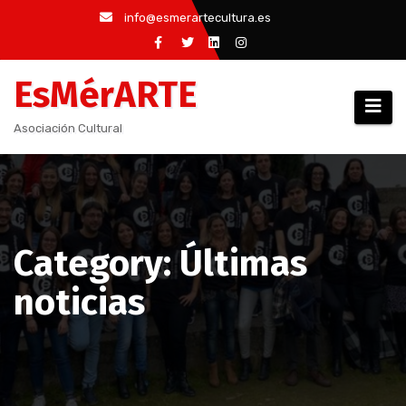
Saltar
info@esmerartecultura.es
al
contenido
EsMérARTE
Asociación Cultural
Category: Últimas
noticias