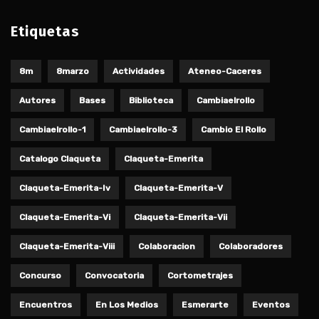
Etiquetas
8m
8marzo
Actividades
Ateneo-Caceres
Autores
Bases
Biblioteca
Cambiaelrollo
Cambiaelrollo-1
Cambiaelrollo-3
Cambio El Rollo
Catalogo Claqueta
Claqueta-Emerita
Claqueta-Emerita-Iv
Claqueta-Emerita-V
Claqueta-Emerita-Vi
Claqueta-Emerita-Vii
Claqueta-Emerita-Viii
Colaboracion
Colaboradores
Concurso
Convocatoria
Cortometrajes
Encuentros
En Los Medios
Esmerarte
Eventos